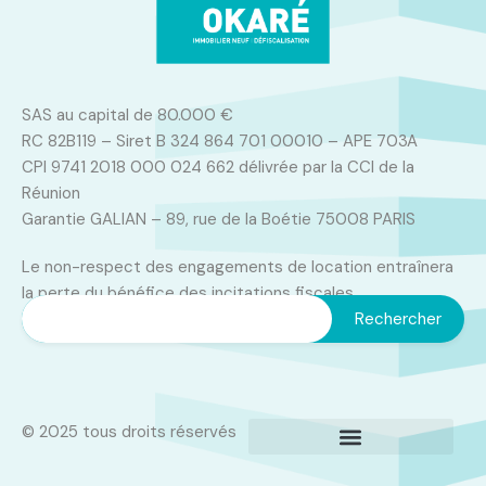
SAS au capital de 80.000 €
RC 82B119 – Siret B 324 864 701 00010 – APE 703A
CPI 9741 2018 000 024 662 délivrée par la CCI de la
Réunion
Garantie GALIAN – 89, rue de la Boétie 75008 PARIS
Le non-respect des engagements de location entraînera
la perte du bénéfice des incitations fiscales
© 2025 tous droits réservés
Politique de confidentialité