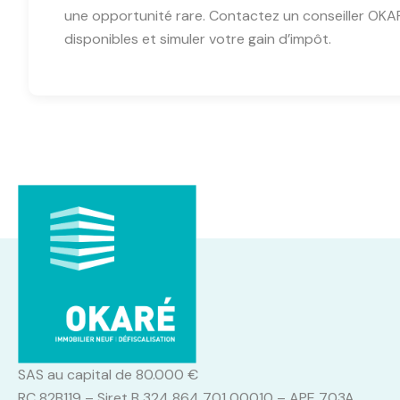
une opportunité rare. Contactez un conseiller O
disponibles et simuler votre gain d’impôt.
SAS au capital de 80.000 €
RC 82B119 – Siret B 324 864 701 00010 – APE 703A