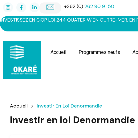
+262 (0)
262 90 91 50
INVESTISSEZ EN CIOP LOI 244 QUATER W EN OUTRE-MER, EN RÉ
Accueil
Programmes neufs
Ac
Accueil
Investir En Loi Denormandie
Investir en loi Denormandie