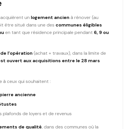
e
i acquièrent un
logement ancien
à rénover (au
doit être situé dans une des
communes éligibles
nu
en tant que résidence principale pendant
6, 9 ou
 de l’opération
(achat + travaux), dans la limite de
est ouvert aux acquisitions entre le 28 mars
se à ceux qui souhaitent :
pierre ancienne
étustes
es plafonds de loyers et de revenus
gements de qualité
, dans des communes où la